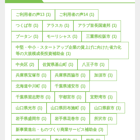
ご利用者の声13
(1)
ご利用者の声14
(1)
つくば市
(1)
アラスカ
(1)
アラブ首長国連邦
(1)
ブータン
(1)
モーリシャス
(1)
三重県松阪市
(1)
中堅・中小・スタートアップ企業の賃上げに向けた省力化
等の大規模成長投資補助金
(1)
中央区
(2)
佐賀県基山町
(1)
八王子市
(1)
兵庫県宝塚市
(1)
兵庫県西脇市
(1)
加須市
(1)
北海道中川町
(1)
千葉県浦安市
(1)
千葉県習志野市
(1)
宇都宮市
(1)
宜野湾市
(1)
山口県光市
(1)
山口県田布施町
(1)
山口県萩市
(1)
岩手県盛岡市
(1)
岩手県花巻市
(1)
所沢市
(1)
新事業進出・ものづくり商業サービス補助金
(3)