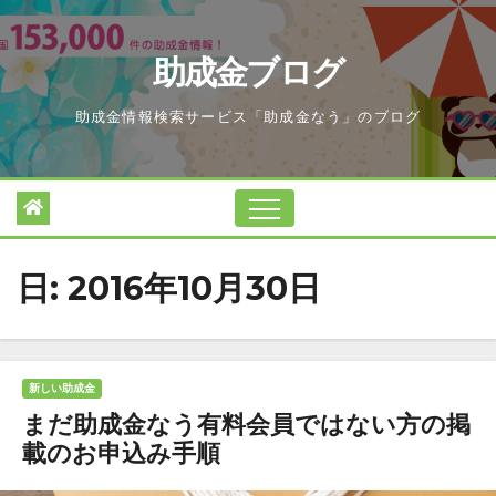
Skip
to
助成金ブログ
content
助成金情報検索サービス「助成金なう」のブログ
日:
2016年10月30日
新しい助成金
まだ助成金なう有料会員ではない方の掲
載のお申込み手順