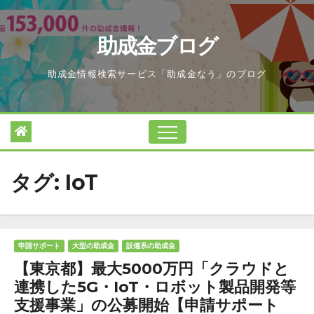
Skip
to
助成金ブログ
content
助成金情報検索サービス「助成金なう」のブログ
タグ:
IoT
申請サポート
大型の助成金
設備系の助成金
【東京都】最大5000万円「クラウドと
連携した5G・IoT・ロボット製品開発等
支援事業」の公募開始【申請サポート