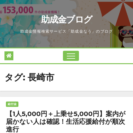
Skip
to
助成金ブログ
content
助成金情報検索サービス「助成金なう」のブログ
タグ:
長崎市
給付金
【1人5,000円＋上乗せ5,000円】案内が
届かない人は確認！生活応援給付が順次
進行