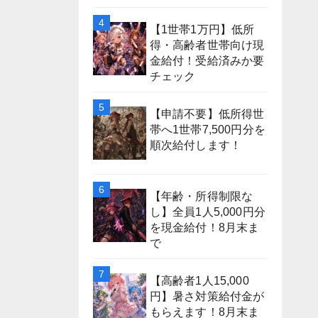
【1世帯1万円】低所
得・高齢者世帯向け現
金給付！受給済みか要
チェック
【申請不要】低所得世
帯へ1世帯7,500円分を
順次給付します！
【年齢・所得制限な
し】全員1人5,000円分
を現金給付！8月末ま
で
【高齢者1人15,000
円】暑さ対策給付金が
もらえます！8月末ま