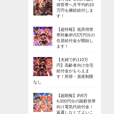
得世帯へ月平均約10
万円を継続給付しま
す！
【超特報】低所得世
帯対象/約53万円分の
住居給付金が開始し
ます！
【夫婦で約110万
円】高齢者向け住宅
給付金がもらえま
す！所得・資産制限
なし
【超朗報】約6万
4,000円分の困窮世帯
向け電気代給付金！
返還しなくてよいこ