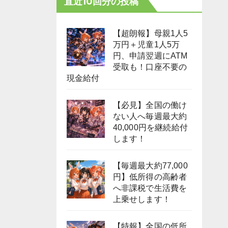
直近10回分の投稿
【超朗報】母親1人5
万円＋児童1人5万
円、申請翌週にATM
受取も！口座不要の
現金給付
【必見】全国の働け
ない人へ毎週最大約
40,000円を継続給付
します！
【毎週最大約77,000
円】低所得の高齢者
へ非課税で生活費を
上乗せします！
【特報】全国の低所