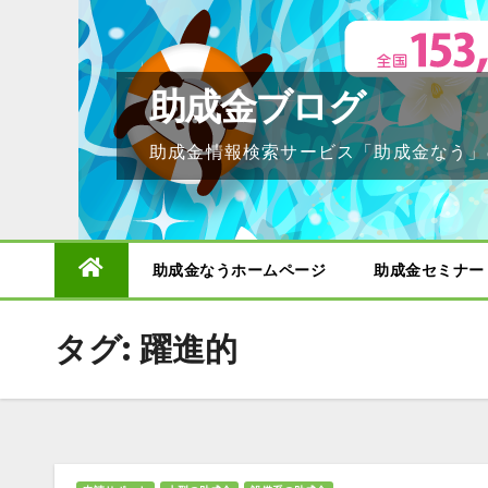
Skip
to
content
助成金ブログ
助成金情報検索サービス「助成金なう」
助成金なうホームページ
助成金セミナー
タグ:
躍進的