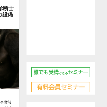
診断士
の設備
小企業診