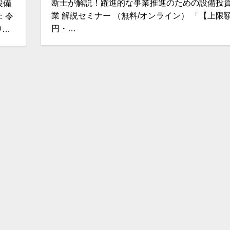
断士が解説！躍進的な事業推進のための設備投
設備
業 解説セミナー （無料/オンライン） 「【上限
：令
円・…
申…