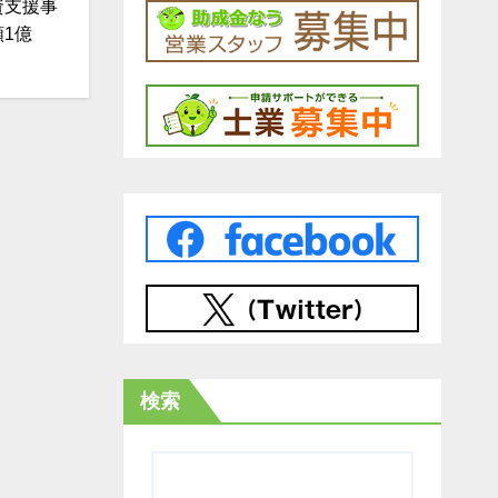
資支援事
額1億
検索