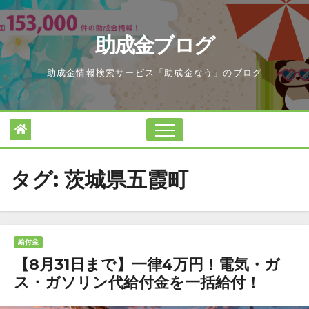
Skip
to
助成金ブログ
content
助成金情報検索サービス「助成金なう」のブログ
タグ:
茨城県五霞町
給付金
【8月31日まで】一律4万円！電気・ガ
ス・ガソリン代給付金を一括給付！