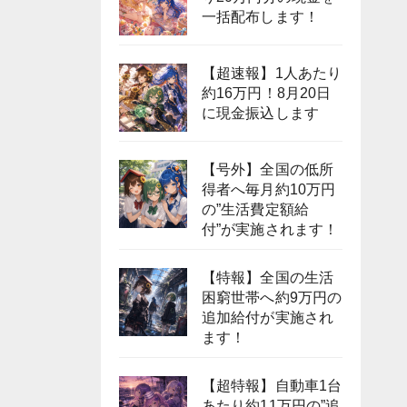
一括配布します！
【超速報】1人あたり
約16万円！8月20日
に現金振込します
【号外】全国の低所
得者へ毎月約10万円
の”生活費定額給
付”が実施されます！
【特報】全国の生活
困窮世帯へ約9万円の
追加給付が実施され
ます！
【超特報】自動車1台
あたり約11万円の”追