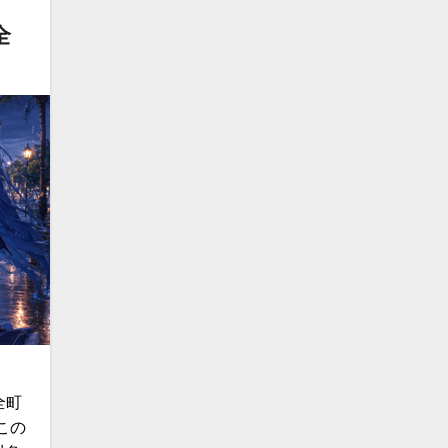
全
全町
この