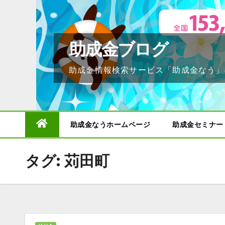
Skip
to
content
助成金ブログ
助成金情報検索サービス「助成金なう」
助成金なうホームページ
助成金セミナー
タグ:
苅田町