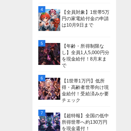
【全員対象】1世帯5万
円の家電給付金の申請
は10月9日まで
【年齢・所得制限な
し】全員1人5,000円分
を現金給付！8月末ま
で
【1世帯1万円】低所
得・高齢者世帯向け現
金給付！受給済みか要
チェック
【超特報】全国の低中
所得世帯へ約130万円
を現金還付！