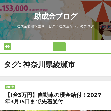
Skip
to
助成金ブログ
content
助成金情報検索サービス「助成金なう」のブログ
タグ:
神奈川県綾瀬市
給付金
【1台3万円】自動車の現金給付！2027
年3月15日まで先着受付