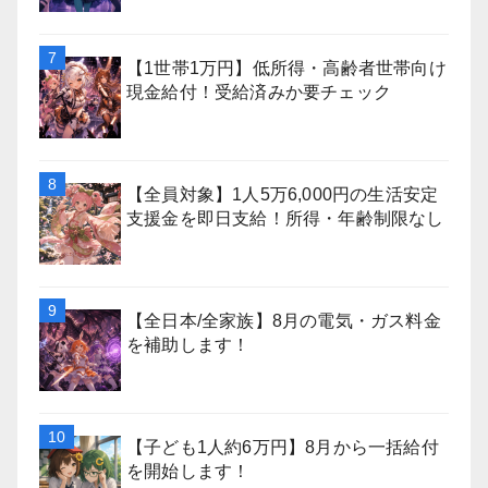
【1世帯1万円】低所得・高齢者世帯向け
現金給付！受給済みか要チェック
【全員対象】1人5万6,000円の生活安定
支援金を即日支給！所得・年齢制限なし
【全日本/全家族】8月の電気・ガス料金
を補助します！
【子ども1人約6万円】8月から一括給付
を開始します！