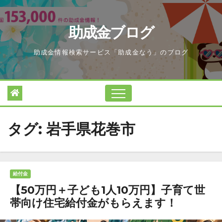
Skip
to
助成金ブログ
content
助成金情報検索サービス「助成金なう」のブログ
タグ:
岩手県花巻市
給付金
【50万円＋子ども1人10万円】子育て世
帯向け住宅給付金がもらえます！