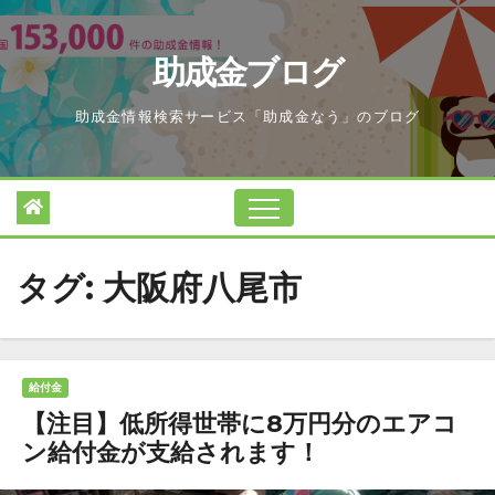
Skip
to
助成金ブログ
content
助成金情報検索サービス「助成金なう」のブログ
タグ:
大阪府八尾市
給付金
【注目】低所得世帯に8万円分のエアコ
ン給付金が支給されます！