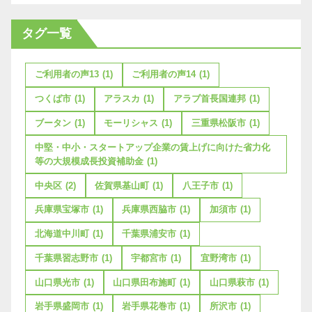
タグ一覧
ご利用者の声13
(1)
ご利用者の声14
(1)
つくば市
(1)
アラスカ
(1)
アラブ首長国連邦
(1)
ブータン
(1)
モーリシャス
(1)
三重県松阪市
(1)
中堅・中小・スタートアップ企業の賃上げに向けた省力化
等の大規模成長投資補助金
(1)
中央区
(2)
佐賀県基山町
(1)
八王子市
(1)
兵庫県宝塚市
(1)
兵庫県西脇市
(1)
加須市
(1)
北海道中川町
(1)
千葉県浦安市
(1)
千葉県習志野市
(1)
宇都宮市
(1)
宜野湾市
(1)
山口県光市
(1)
山口県田布施町
(1)
山口県萩市
(1)
岩手県盛岡市
(1)
岩手県花巻市
(1)
所沢市
(1)