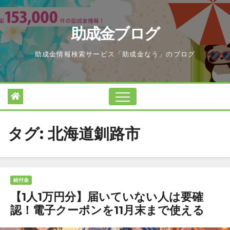
Skip
to
助成金ブログ
content
助成金情報検索サービス「助成金なう」のブログ
タグ:
北海道釧路市
給付金
【1人1万円分】届いていない人は要確
認！電子クーポンを11月末まで使える