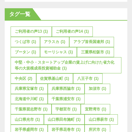
タグ一覧
ご利用者の声13
(1)
ご利用者の声14
(1)
つくば市
(1)
アラスカ
(1)
アラブ首長国連邦
(1)
ブータン
(1)
モーリシャス
(1)
三重県松阪市
(1)
中堅・中小・スタートアップ企業の賃上げに向けた省力化
等の大規模成長投資補助金
(1)
中央区
(2)
佐賀県基山町
(1)
八王子市
(1)
兵庫県宝塚市
(1)
兵庫県西脇市
(1)
加須市
(1)
北海道中川町
(1)
千葉県浦安市
(1)
千葉県習志野市
(1)
宇都宮市
(1)
宜野湾市
(1)
山口県光市
(1)
山口県田布施町
(1)
山口県萩市
(1)
岩手県盛岡市
(1)
岩手県花巻市
(1)
所沢市
(1)