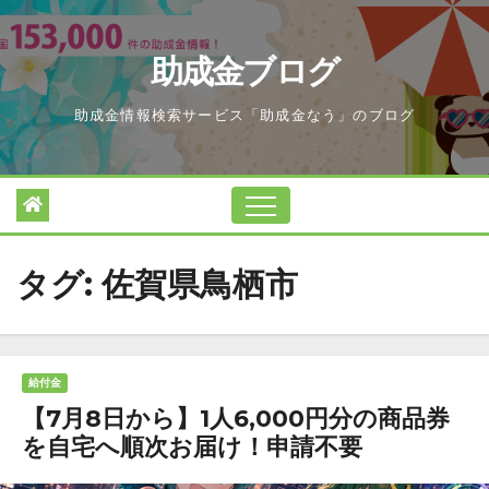
Skip
to
助成金ブログ
content
助成金情報検索サービス「助成金なう」のブログ
タグ:
佐賀県鳥栖市
給付金
【7月8日から】1人6,000円分の商品券
を自宅へ順次お届け！申請不要