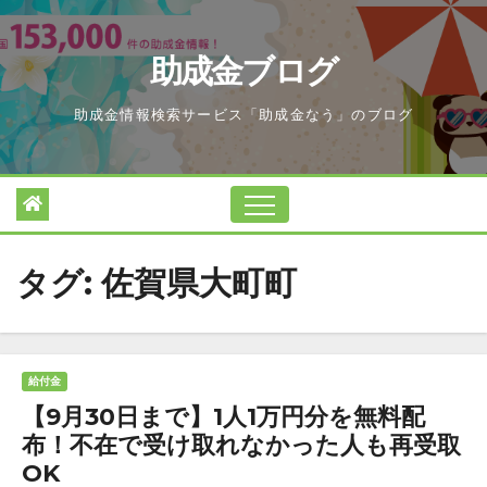
Skip
to
助成金ブログ
content
助成金情報検索サービス「助成金なう」のブログ
タグ:
佐賀県大町町
給付金
【9月30日まで】1人1万円分を無料配
布！不在で受け取れなかった人も再受取
OK