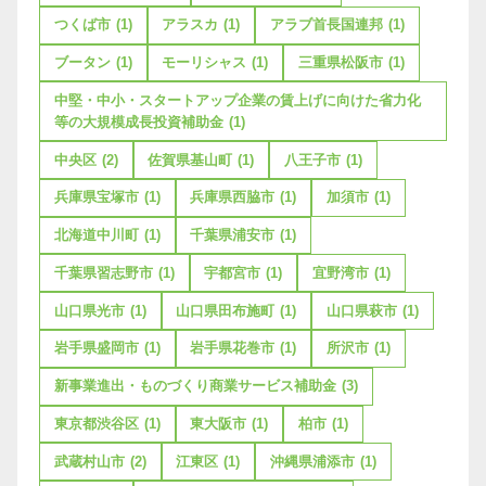
つくば市
(1)
アラスカ
(1)
アラブ首長国連邦
(1)
ブータン
(1)
モーリシャス
(1)
三重県松阪市
(1)
中堅・中小・スタートアップ企業の賃上げに向けた省力化
等の大規模成長投資補助金
(1)
中央区
(2)
佐賀県基山町
(1)
八王子市
(1)
兵庫県宝塚市
(1)
兵庫県西脇市
(1)
加須市
(1)
北海道中川町
(1)
千葉県浦安市
(1)
千葉県習志野市
(1)
宇都宮市
(1)
宜野湾市
(1)
山口県光市
(1)
山口県田布施町
(1)
山口県萩市
(1)
岩手県盛岡市
(1)
岩手県花巻市
(1)
所沢市
(1)
新事業進出・ものづくり商業サービス補助金
(3)
東京都渋谷区
(1)
東大阪市
(1)
柏市
(1)
武蔵村山市
(2)
江東区
(1)
沖縄県浦添市
(1)