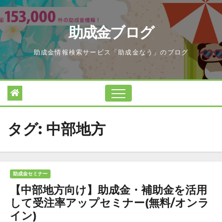
Skip
to
助成金ブログ
content
助成金情報検索サービス「助成金なう」のブログ
タグ:
中部地方
助成金セミナー
【中部地方向け】助成金・補助金を活用
して受注率アップセミナー(無料/オンラ
イン)