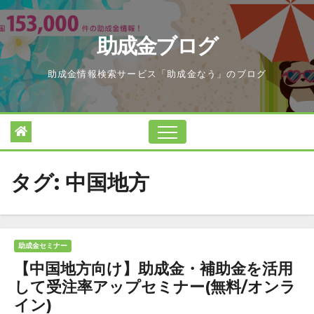
Skip
to
助成金ブログ
content
助成金情報検索サービス「助成金なう」のブログ
タグ:
中国地方
助成金セミナー
【中国地方向け】助成金・補助金を活用
して受注率アップセミナー(無料/オンラ
イン)