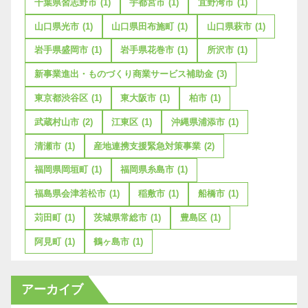
千葉県習志野市
(1)
宇都宮市
(1)
宜野湾市
(1)
山口県光市
(1)
山口県田布施町
(1)
山口県萩市
(1)
岩手県盛岡市
(1)
岩手県花巻市
(1)
所沢市
(1)
新事業進出・ものづくり商業サービス補助金
(3)
東京都渋谷区
(1)
東大阪市
(1)
柏市
(1)
武蔵村山市
(2)
江東区
(1)
沖縄県浦添市
(1)
清瀬市
(1)
産地連携支援緊急対策事業
(2)
福岡県岡垣町
(1)
福岡県糸島市
(1)
福島県会津若松市
(1)
稲敷市
(1)
船橋市
(1)
苅田町
(1)
茨城県常総市
(1)
豊島区
(1)
阿見町
(1)
鶴ヶ島市
(1)
アーカイブ