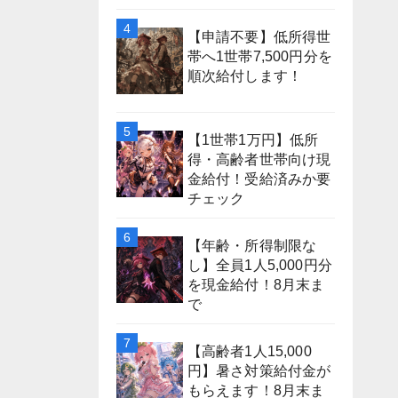
【申請不要】低所得世
帯へ1世帯7,500円分を
順次給付します！
【1世帯1万円】低所
得・高齢者世帯向け現
金給付！受給済みか要
チェック
【年齢・所得制限な
し】全員1人5,000円分
を現金給付！8月末ま
で
【高齢者1人15,000
円】暑さ対策給付金が
もらえます！8月末ま