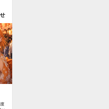
乗せ
制度