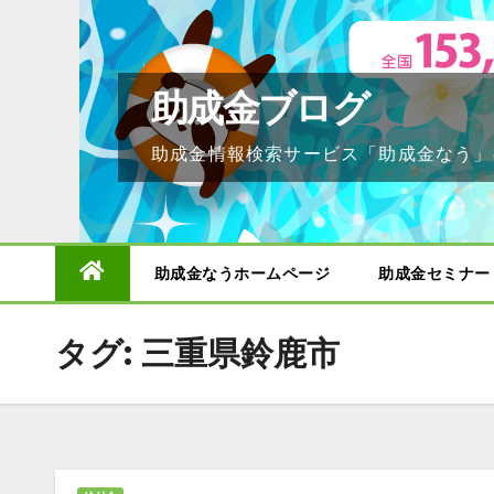
Skip
to
content
助成金ブログ
助成金情報検索サービス「助成金なう」
助成金なうホームページ
助成金セミナー
タグ:
三重県鈴鹿市