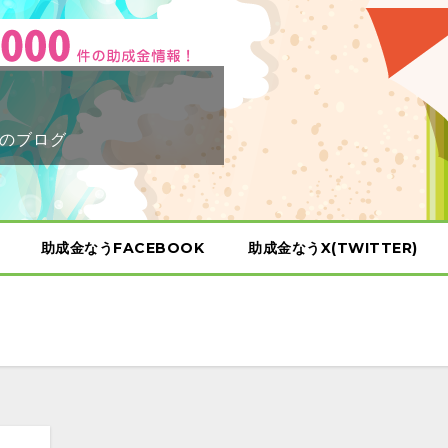
のブログ
助成金なうFACEBOOK
助成金なうX(TWITTER)