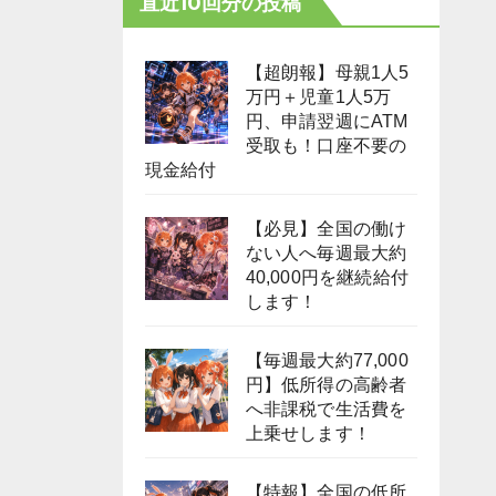
直近10回分の投稿
【超朗報】母親1人5
万円＋児童1人5万
円、申請翌週にATM
受取も！口座不要の
現金給付
【必見】全国の働け
ない人へ毎週最大約
40,000円を継続給付
します！
【毎週最大約77,000
円】低所得の高齢者
へ非課税で生活費を
上乗せします！
【特報】全国の低所