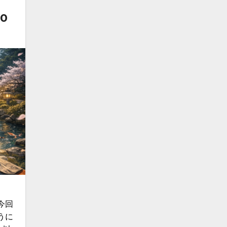
0
今回
うに