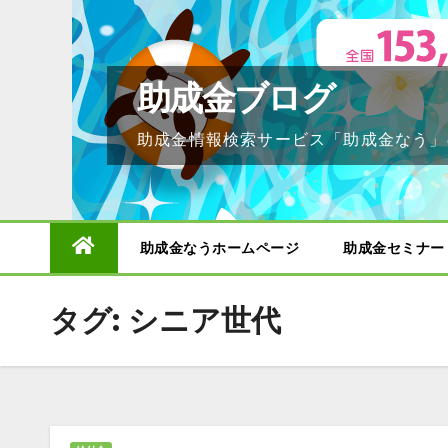
Skip
to
content
助成金ブログ
助成金情報検索サービス「助成金なう」
助成金なうホームページ
助成金セミナー
タグ:
シニア世代