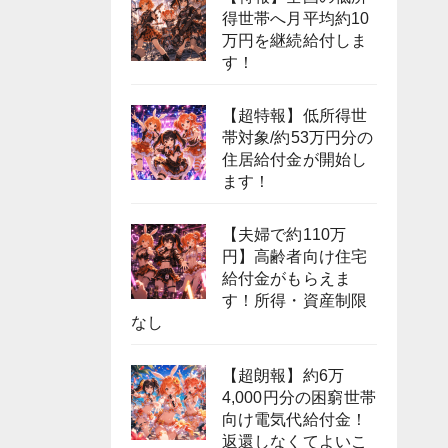
得世帯へ月平均約10
万円を継続給付しま
す！
【超特報】低所得世
帯対象/約53万円分の
住居給付金が開始し
ます！
【夫婦で約110万
円】高齢者向け住宅
給付金がもらえま
す！所得・資産制限
なし
【超朗報】約6万
4,000円分の困窮世帯
向け電気代給付金！
返還しなくてよいこ