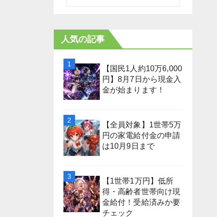
人気の記事
【国民1人約10万6,000
円】8月7日から現金入
金が始まります！
【全員対象】1世帯5万
円の家電給付金の申請
は10月9日まで
【1世帯1万円】低所
得・高齢者世帯向け現
金給付！受給済みか要
チェック