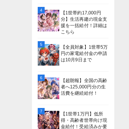
【1世帯約17,000円
分】生活再建の現金支
援を一括給付！詳細は
こちら
【全員対象】1世帯5万
円の家電給付金の申請
は10月9日まで
【超朗報】全国の高齢
者へ125,000円分の生
活費を継続給付！
【1世帯1万円】低所
得・高齢者世帯向け現
金給付！受給済みか要