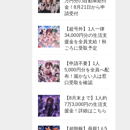
万円分の自動車給付
金！8月21日から申
請受付
【超号外】1人一律
34,000円分の生活支
援金を全員支給！秋
ごろに受取予定
【申請不要】1人
5,000円分を全員へ配
布！届かない人は窓
口受取を確認
【8月末まで】1人約
7万3,000円の生活支
援金！詳細はこちら
【超朗報】母親1人5