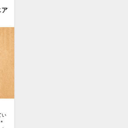
エア
てい
＊