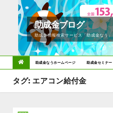
Skip
to
content
助成金ブログ
助成金情報検索サービス「助成金なう」
助成金なうホームページ
助成金セミナー
タグ:
エアコン給付金