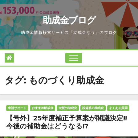
Skip
to
助成金ブログ
content
助成金情報検索サービス「助成金なう」のブログ
タグ:
ものづくり助成金
申請サポート
おすすめ助成金
大型の助成金
設備系の助成金
よくある質問
【号外】25年度補正予算案が閣議決定!!
今後の補助金はどうなる!?