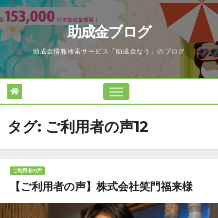
Skip
to
助成金ブログ
content
助成金情報検索サービス「助成金なう」のブログ
タグ:
ご利用者の声12
ご利用者の声
【ご利用者の声】株式会社笑門福来様