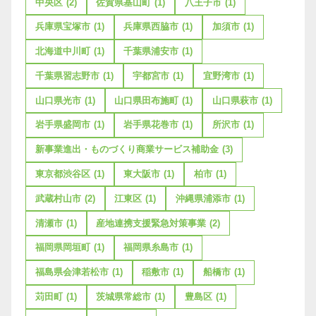
中央区
(2)
佐賀県基山町
(1)
八王子市
(1)
兵庫県宝塚市
(1)
兵庫県西脇市
(1)
加須市
(1)
北海道中川町
(1)
千葉県浦安市
(1)
千葉県習志野市
(1)
宇都宮市
(1)
宜野湾市
(1)
山口県光市
(1)
山口県田布施町
(1)
山口県萩市
(1)
岩手県盛岡市
(1)
岩手県花巻市
(1)
所沢市
(1)
新事業進出・ものづくり商業サービス補助金
(3)
東京都渋谷区
(1)
東大阪市
(1)
柏市
(1)
武蔵村山市
(2)
江東区
(1)
沖縄県浦添市
(1)
清瀬市
(1)
産地連携支援緊急対策事業
(2)
福岡県岡垣町
(1)
福岡県糸島市
(1)
福島県会津若松市
(1)
稲敷市
(1)
船橋市
(1)
苅田町
(1)
茨城県常総市
(1)
豊島区
(1)