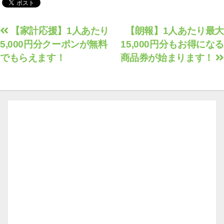
投
【家計応援】1人あたり
【朗報】1人あたり最大
5,000円分クーポンが無料
15,000円分もお得になる
稿
でもらえます！
商品券が始まります！
ナ
ビ
ゲ
ー
シ
ョ
ン