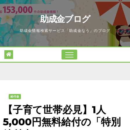
Skip
to
助成金ブログ
content
助成金情報検索サービス「助成金なう」のブログ
給付金
【子育て世帯必見】1人
5,000円無料給付の「特別