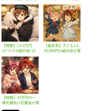
くらし応援券」が無料
の給付制度
配布されます！
【特報】1人3万円
【超必見】子ども1人
の”スマホ給付金”が
30,000円の給付金が貰
貰えます！
えます！
【特報】10万円の一
律夫婦向け応援金が実
施！