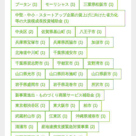
ブータン
(1)
モーリシャス
(1)
三重県松阪市
(1)
中堅・中小・スタートアップ企業の賃上げに向けた省力化
等の大規模成長投資補助金
(1)
中央区
(2)
佐賀県基山町
(1)
八王子市
(1)
兵庫県宝塚市
(1)
兵庫県西脇市
(1)
加須市
(1)
北海道中川町
(1)
千葉県浦安市
(1)
千葉県習志野市
(1)
宇都宮市
(1)
宜野湾市
(1)
山口県光市
(1)
山口県田布施町
(1)
山口県萩市
(1)
岩手県盛岡市
(1)
岩手県花巻市
(1)
所沢市
(1)
新事業進出・ものづくり商業サービス補助金
(3)
東京都渋谷区
(1)
東大阪市
(1)
柏市
(1)
武蔵村山市
(2)
江東区
(1)
沖縄県浦添市
(1)
清瀬市
(1)
産地連携支援緊急対策事業
(2)