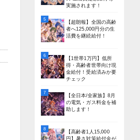
実施されます！
【超朗報】全国の高齢
者へ125,000円分の生
活費を継続給付！
【1世帯1万円】低所
得・高齢者世帯向け現
金給付！受給済みか要
チェック
【全日本/全家族】8月
の電気・ガス料金を補
助します！
【高齢者1人15,000
円】暑さ対策給付金が