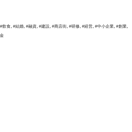
,
,
,
,
,
,
,
,
,
#飲食
#結婚
#融資
#建設
#商店街
#研修
#経営
#中小企業
#創業
助金