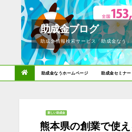
Skip
to
content
助成金ブログ
助成金情報検索サービス「助成金なう」
助成金なうホームページ
助成金セミナー
新しい助成金
熊本県の創業で使え