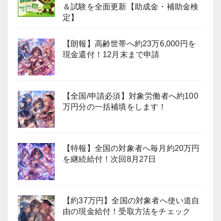
＆試験を全面更新【助成金・補助金検
定】
【朗報】高齢世帯へ約23万6,000円を
現金還付！12月末まで申請
【全国/申請必須】対象労働者へ約100
万円分の一括補填をします！
【特報】全国の対象者へ毎月約20万円
を継続給付！次回8月27日
【約37万円】全国の対象者へ使い道自
由の現金給付！受取方法をチェック