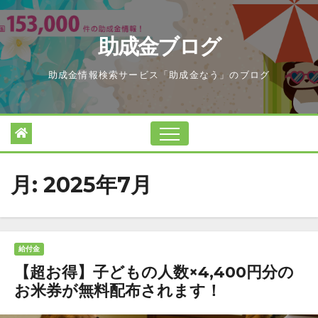
Skip
to
助成金ブログ
content
助成金情報検索サービス「助成金なう」のブログ
月:
2025年7月
給付金
【超お得】子どもの人数×4,400円分の
お米券が無料配布されます！