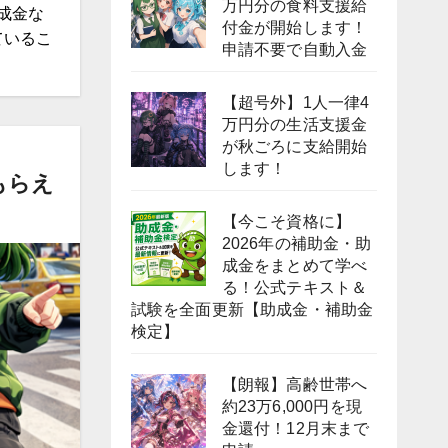
万円分の食料支援給
成金な
付金が開始します！
ているこ
申請不要で自動入金
【超号外】1人一律4
万円分の生活支援金
が秋ごろに支給開始
します！
もらえ
【今こそ資格に】
2026年の補助金・助
成金をまとめて学べ
る！公式テキスト＆
試験を全面更新【助成金・補助金
検定】
【朗報】高齢世帯へ
約23万6,000円を現
金還付！12月末まで