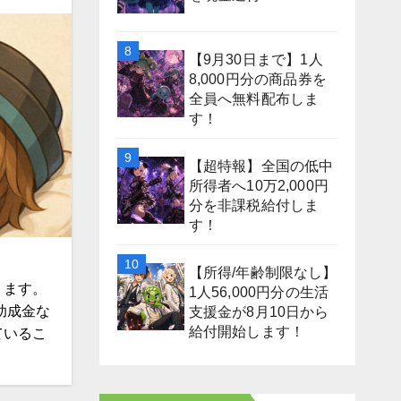
【9月30日まで】1人
8,000円分の商品券を
全員へ無料配布しま
す！
【超特報】全国の低中
所得者へ10万2,000円
分を非課税給付しま
す！
【所得/年齢制限なし】
ります。
1人56,000円分の生活
助成金な
支援金が8月10日から
給付開始します！
ているこ