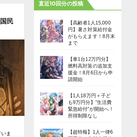
直近10回分の投稿
全国民
【高齢者1人15,000
円】暑さ対策給付金
がもらえます！8月末
まで
【車1台12万円分】
燃料高対策の追加支
援金！8月6日から申
請開始
【1人18万円＋子ど
も9万円分】”生活費
緊急給付”が開始へ！
所得制限なし
【超特報】1人一律6
ていま