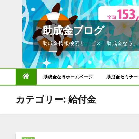
Skip
to
content
助成金ブログ
助成金情報検索サービス「助成金なう」
助成金なうホームページ
助成金セミナー
カテゴリー:
給付金