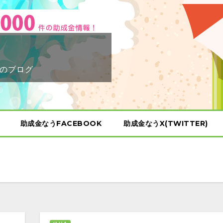
のブログ
助成金なうFACEBOOK
助成金なうX(TWITTER)