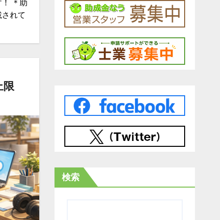
！ ＊助
載されて
上限
検索