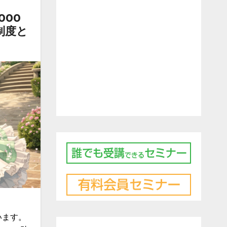
000
制度と
います。