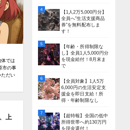
【1人2万5,000円分】
全員へ”生活支援商品
券”を無料配布しま
す！
【年齢・所得制限な
し】全員1人5,000円分
を現金給付！8月末ま
治体では
で
原市の事
いただい
【全員対象】1人5万
6,000円の生活安定支
援金を即日支給！所
得・年齢制限なし
【超特報】全国の低中
、上
所得世帯へ約130万円
を現金還付！