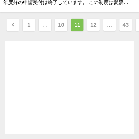
年度分の申請受付は終了しています。 この制度は愛媛…
投
1
…
10
11
12
…
43
稿
ナ
ビ
ゲ
ー
シ
ョ
ン