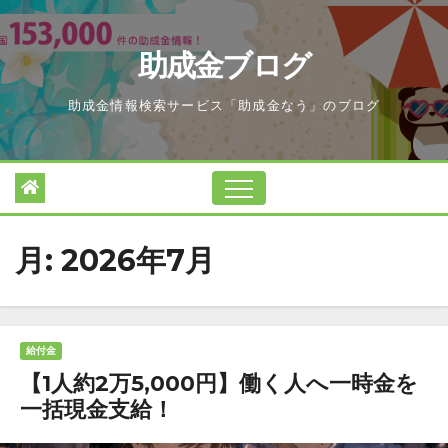
Skip
to
助成金ブログ
content
助成金情報検索サービス「助成金なう」のブログ
月:
2026年7月
給付金
【1人約2万5,000円】働く人へ一時金を
一括現金支給！